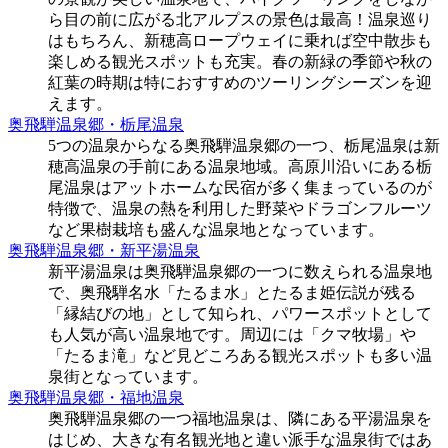
ら目の前に広がる北アルプスの景色は最高！温泉巡り
はもちろん、新穂高ロープウェイに乗れば空中散歩も
楽しめる観光スポットも充実。春の新緑の季節や秋の
紅葉の時期は特におすすめのツーリングシーズンを迎
えます。
奥飛騨温泉郷・栃尾温泉
5つの温泉からなる奥飛騨温泉郷の一つ、栃尾温泉は新
穂高温泉の手前にある温泉地域。高原川沿いにある栃
尾温泉はアットホームな民宿が多く集まっているのが
特徴で、温泉の熱を利用した野菜やドラゴンフルーツ
など果樹栽培も盛んな温泉地となっています。
奥飛騨温泉郷・新平湯温泉
新平湯温泉は奥飛騨温泉郷の一つに数えられる温泉地
で、奥飛騨名水「たるま水」とたるま姫伝説が残る
「縁結びの地」として知られ、パワースポットとして
も人気が高い温泉地です。周辺には「クマ牧場」や
「たるま滝」など見どころある観光スポットも多い温
泉街となっています。
奥飛騨温泉郷・福地温泉
奥飛騨温泉郷の一つ福地温泉は、隣にある平湯温泉を
はじめ、大きな有名観光地と違い派手な温泉街ではあ