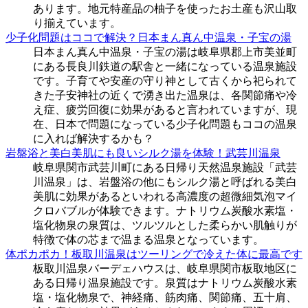
あります。地元特産品の柚子を使ったお土産も沢山取
り揃えています。
少子化問題はココで解決？日本まん真ん中温泉・子宝の湯
日本まん真ん中温泉・子宝の湯は岐阜県郡上市美並町
にある長良川鉄道の駅舎と一緒になっている温泉施設
です。子育てや安産の守り神として古くから祀られて
きた子安神社の近くで湧き出た温泉は、各関節痛や冷
え症、疲労回復に効果があると言われていますが、現
在、日本で問題になっている少子化問題もココの温泉
に入れば解決するかも？
岩盤浴と美白美肌にも良いシルク湯を体験！武芸川温泉
岐阜県関市武芸川町にある日帰り天然温泉施設「武芸
川温泉」は、岩盤浴の他にもシルク湯と呼ばれる美白
美肌に効果があるといわれる高濃度の超微細気泡マイ
クロバブルが体験できます。ナトリウム炭酸水素塩・
塩化物泉の泉質は、ツルツルとした柔らかい肌触りが
特徴で体の芯まで温まる温泉となっています。
体ポカポカ！板取川温泉はツーリングで冷えた体に最高です
板取川温泉バーデェハウスは、岐阜県関市板取地区に
ある日帰り温泉施設です。泉質はナトリウム炭酸水素
塩・塩化物泉で、神経痛、筋肉痛、関節痛、五十肩、