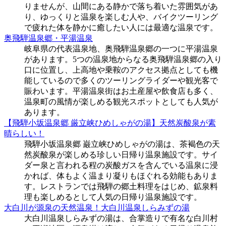
りませんが、山間にある静かで落ち着いた雰囲気があ
り、ゆっくりと温泉を楽しむ人や、バイクツーリング
で疲れた体を静かに癒したい人には最適な温泉です。
奥飛騨温泉郷・平湯温泉
岐阜県の代表温泉地、奥飛騨温泉郷の一つに平湯温泉
があります。5つの温泉地からなる奥飛騨温泉郷の入り
口に位置し、上高地や乗鞍のアクセス拠点としても機
能しているので多くのツーリングライダーや観光客で
賑わいます。平湯温泉街はお土産屋や飲食店も多く、
温泉町の風情が楽しめる観光スポットとしても人気が
あります。
【飛騨小坂温泉郷 厳立峡ひめしゃがの湯】天然炭酸泉が素
晴らしい！
飛騨小坂温泉郷 巌立峡ひめしゃがの湯は、茶褐色の天
然炭酸泉が楽しめる珍しい日帰り温泉施設です。サイ
ダー泉と言われる程の炭酸ガスを含んでいる温泉に浸
かれば、体もよく温まり凝りもほぐれる効能もありま
す。レストランでは飛騨の郷土料理をはじめ、鉱泉料
理も楽しめるとして人気の日帰り温泉施設です。
大白川が源泉の天然温泉！大白川温泉しらみずの湯
大白川温泉しらみずの湯は、合掌造りで有名な白川村