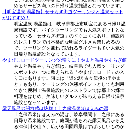
めるサービス満点の日帰り温泉施設となっています。
【明宝温泉 湯星館】せせらぎ街道ツーリングと温泉セット
がおすすめ！
明宝温泉 湯星館は、岐阜県郡上市明宝にある日帰り温
泉施設です。バイクツーリングでも人気スポットとな
っている「せせらぎ街道」のすぐ近くにあり、施設内
のレストランでは本格的な明宝グルメも楽しめるの
で、ツーリングを兼ねて訪れるライダーも多い人気の
日帰り温泉施設となっています。
やまびこロードツーリングの帰りに！やまと温泉やすらぎ館
やまと温泉やすらぎ館は、岐阜県でも人気ツーリング
スポットの一つに数えられる「やまびこロード」の入
り口にあります。隣には「道の駅 古今伝授の里やま
と」もあり、ツーリングの休憩ポイントとしても利用
できて便利！温泉施設内のレストランでは郡上の郷土
料理をはじめ、美味しいグルメが味わえる日帰り温泉
施設となっています。
露天風呂の開放感は抜群！上之保温泉ほほえみの湯
上之保温泉ほほえみの湯は、岐阜県関市上之保にある
日帰り温泉施設です。庭園が造られた露天風呂から見
る津保川や山々、広がる田園風景はすばらしいものが