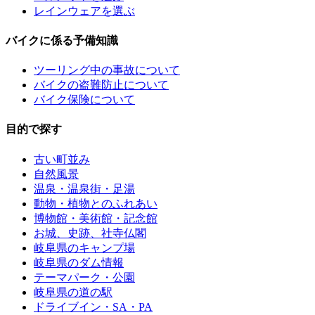
レインウェアを選ぶ
バイクに係る予備知識
ツーリング中の事故について
バイクの盗難防止について
バイク保険について
目的で探す
古い町並み
自然風景
温泉・温泉街・足湯
動物・植物とのふれあい
博物館・美術館・記念館
お城、史跡、社寺仏閣
岐阜県のキャンプ場
岐阜県のダム情報
テーマパーク・公園
岐阜県の道の駅
ドライブイン・SA・PA