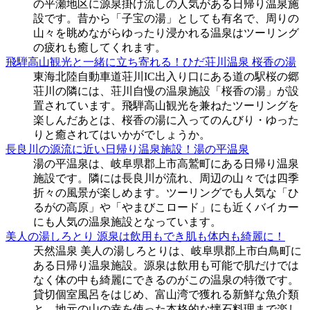
の平瀬地区に源泉掛け流しの人気がある日帰り温泉施
設です。昔から「子宝の湯」としても有名で、周りの
山々を眺めながらゆったり浸かれる温泉はツーリング
の疲れも癒してくれます。
飛騨高山観光と一緒に立ち寄れる！ひだ荘川温泉 桜香の湯
東海北陸自動車道荘川IC出入り口にある道の駅桜の郷
荘川の隣には、荘川自慢の温泉施設「桜香の湯」が設
置されています。飛騨高山観光を兼ねたツーリングを
楽しんだあとは、桜香の湯に入ってのんびり・ゆった
りと癒されてはいかがでしょうか。
長良川の源流に近い日帰り温泉施設！湯の平温泉
湯の平温泉は、岐阜県郡上市高鷲町にある日帰り温泉
施設です。隣には長良川が流れ、周辺の山々では四季
折々の風景が楽しめます。ツーリングでも人気な「ひ
るがの高原」や「やまびこロード」にも近くバイカー
にも人気の温泉施設となっています。
美人の湯しろとり 源泉は飲用もでき肌も体内も綺麗に！
天然温泉 美人の湯しろとりは、岐阜県郡上市白鳥町に
ある日帰り温泉施設。源泉は飲用も可能で肌だけでは
なく体の中も綺麗にできるのがこの温泉の特徴です。
貸切個室風呂をはじめ、富山湾で獲れる新鮮な魚介類
と、地元の山の幸を使った本格的な懐石料理まで楽し