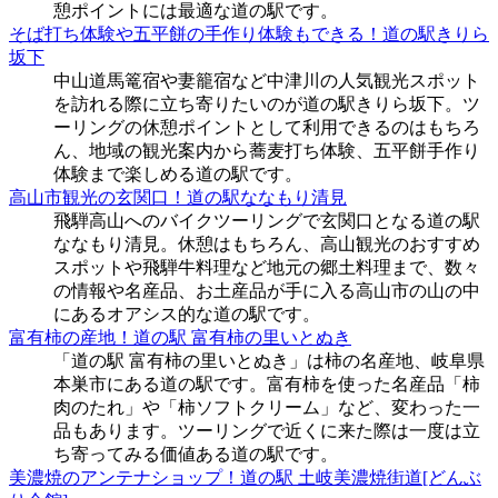
憩ポイントには最適な道の駅です。
そば打ち体験や五平餅の手作り体験もできる！道の駅きりら
坂下
中山道馬篭宿や妻籠宿など中津川の人気観光スポット
を訪れる際に立ち寄りたいのが道の駅きりら坂下。ツ
ーリングの休憩ポイントとして利用できるのはもちろ
ん、地域の観光案内から蕎麦打ち体験、五平餅手作り
体験まで楽しめる道の駅です。
高山市観光の玄関口！道の駅ななもり清見
飛騨高山へのバイクツーリングで玄関口となる道の駅
ななもり清見。休憩はもちろん、高山観光のおすすめ
スポットや飛騨牛料理など地元の郷土料理まで、数々
の情報や名産品、お土産品が手に入る高山市の山の中
にあるオアシス的な道の駅です。
富有柿の産地！道の駅 富有柿の里いとぬき
「道の駅 富有柿の里いとぬき」は柿の名産地、岐阜県
本巣市にある道の駅です。富有柿を使った名産品「柿
肉のたれ」や「柿ソフトクリーム」など、変わった一
品もあります。ツーリングで近くに来た際は一度は立
ち寄ってみる価値ある道の駅です。
美濃焼のアンテナショップ！道の駅 土岐美濃焼街道[どんぶ