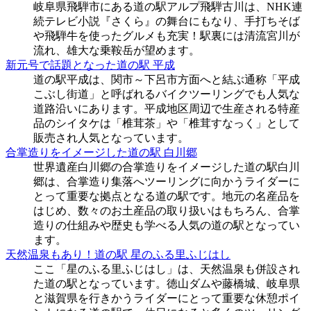
岐阜県飛騨市にある道の駅アルプ飛騨古川は、NHK連
続テレビ小説『さくら』の舞台にもなり、手打ちそば
や飛騨牛を使ったグルメも充実！駅裏には清流宮川が
流れ、雄大な乗鞍岳が望めます。
新元号で話題となった道の駅 平成
道の駅平成は、関市～下呂市方面へと結ぶ通称「平成
こぶし街道」と呼ばれるバイクツーリングでも人気な
道路沿いにあります。平成地区周辺で生産される特産
品のシイタケは「椎茸茶」や「椎茸すなっく」として
販売され人気となっています。
合掌造りをイメージした道の駅 白川郷
世界遺産白川郷の合掌造りをイメージした道の駅白川
郷は、合掌造り集落へツーリングに向かうライダーに
とって重要な拠点となる道の駅です。地元の名産品を
はじめ、数々のお土産品の取り扱いはもちろん、合掌
造りの仕組みや歴史も学べる人気の道の駅となってい
ます。
天然温泉もあり！道の駅 星のふる里ふじはし
ここ「星のふる里ふじはし」は、天然温泉も併設され
た道の駅となっています。徳山ダムや藤橋城、岐阜県
と滋賀県を行きかうライダーにとって重要な休憩ポイ