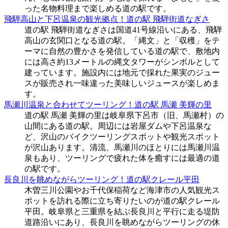
った名物料理まで楽しめる道の駅です。
飛騨高山と下呂温泉の観光拠点！道の駅 飛騨街道なぎさ
道の駅 飛騨街道なぎさは国道41号線沿いにある、飛騨
高山の玄関口となる道の駅。「縄文」と「収穫」をテ
ーマに自然の豊かさを発信している道の駅で、敷地内
には高さ約13メートルの縄文タワーがシンボルとして
建っています。施設内には地元で採れた果実のジュー
スが販売され一味違った美味しいジュースが楽しめま
す。
馬瀬川温泉と合わせてツーリング！道の駅 馬瀬 美輝の里
道の駅 馬瀬 美輝の里は岐阜県下呂市（旧、馬瀬村）の
山間にある道の駅。周辺には岩屋ダムや下呂温泉な
ど、沢山のバイクツーリングスポットや観光スポット
が沢山あります。清流、馬瀬川のほとりには馬瀬川温
泉もあり、ツーリングで疲れた体を癒すには最適の道
の駅です。
長良川を眺めながらツーリング！道の駅クレール平田
木曽三川公園やお千代保稲荷など海津市の人気観光ス
ポットを訪れる際に立ち寄りたいのが道の駅クレール
平田。岐阜県と三重県を結ぶ長良川と平行に走る堤防
道路沿いにあり、長良川を眺めながらツーリングの休