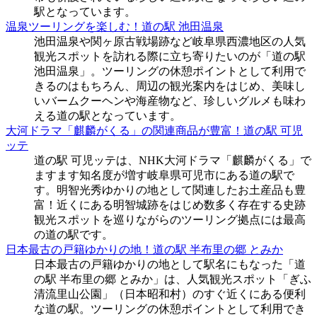
駅となっています。
温泉ツーリングを楽しむ！道の駅 池田温泉
池田温泉や関ヶ原古戦場跡など岐阜県西濃地区の人気
観光スポットを訪れる際に立ち寄りたいのが「道の駅
池田温泉」。ツーリングの休憩ポイントとして利用で
きるのはもちろん、周辺の観光案内をはじめ、美味し
いバームクーヘンや海産物など、珍しいグルメも味わ
える道の駅となっています。
大河ドラマ「麒麟がくる」の関連商品が豊富！道の駅 可児
ッテ
道の駅 可児ッテは、NHK大河ドラマ「麒麟がくる」で
ますます知名度が増す岐阜県可児市にある道の駅で
す。明智光秀ゆかりの地として関連したお土産品も豊
富！近くにある明智城跡をはじめ数多く存在する史跡
観光スポットを巡りながらのツーリング拠点には最高
の道の駅です。
日本最古の戸籍ゆかりの地！道の駅 半布里の郷 とみか
日本最古の戸籍ゆかりの地として駅名にもなった「道
の駅 半布里の郷 とみか」は、人気観光スポット「ぎふ
清流里山公園」（日本昭和村）のすぐ近くにある便利
な道の駅。ツーリングの休憩ポイントとして利用でき