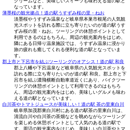
クリームなど、美味しいスイーツも味わえる道の駅と
なっています。
薄墨桜の観光拠点！道の駅うすずみ桜の里・ねお
淡墨桜やうすずみ温泉など岐阜県本巣市根尾の人気観
光スポットを訪れる際に立ち寄りたいのが道の駅うす
ずみ桜の里・ねお。ツーリングの休憩ポイントとして
利用できるのはもちろん、周辺の観光案内をはじめ、
隣にある日帰り温泉施設では、うすずみ温泉に浸かり
旅の疲れも癒してくれる便利な道の駅となっていま
す。
郡上市と下呂市を結ぶツーリングのオアシス！道の駅 和良
郡上八幡や下呂温泉など岐阜県の人気観光スポットを
訪れる際に立ち寄りたいのが道の駅 和良。郡上市と下
呂市を結ぶ濃飛横断自動車道近くにあり、バイクツー
リングの休憩ポイントとして利用できるのはもちろ
ん、周辺の観光案内をはじめ、美味しいグルメも味わ
える道の駅となっています。
白川茶やトマトジュースが美味しい！道の駅 茶の里東白川
岐阜県加茂郡東白川村にある道の駅茶の里東白川は、
清流白川や白川茶の茶畑などを眺めながらツーリング
を楽しめる休憩ポイントとして人気のある道の駅で
す。周辺の観光案内をはじめ、美味しい白川茶やトマ