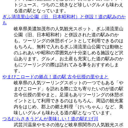
トジュース、つちのこ焼きなど珍しいグルメも味わえ
る道の駅となっています。
ぎふ清流里山公園（旧、日本昭和村）と併設！道の駅みのか
も
岐阜県美濃加茂市の人気観光スポット、ぎふ清流里山
公園（旧、日本昭和村）と併設された道の駅みのか
も。ツーリングの休憩ポイントとして利用できるのは
もちろん、無料で入れるぎふ清流里山公園では動物と
のふれあいや昭和の雰囲気が十分楽しめる施設など沢
山あります。グルメ、お土産も充実した道の駅みのか
もにツーリングの際は訪れてみる事をおすすめしま
す。
やまびこロードの拠点！道の駅 古今伝授の里やまと
岐阜県の人気ツーリングスポットの一つでもある「や
まびこロード」を訪れる際に立ち寄りたいのが道の駅
古今伝授の里やまと。足湯もありツーリングの休憩ポ
イントとして利用できるのはもちろん、周辺の観光案
内をはじめ、郡上の郷土料理「けいちゃん」など、美
味しいグルメも味わえる道の駅となっています。
つるむらさきうどんが美味しい！道の駅むげ川
武芸川温泉やモネの池など岐阜県関市の人気観光スポ