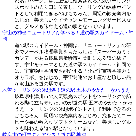
れあいパーク。常に上位に検索される人気ツーリング
スポットの入り口に位置し、ツーリングの休憩ポイン
トとして利用できるのはもちろん、周辺の観光案内を
はじめ、美味しいケイチャンやモーニングサービスな
ど、グルメも味わえる道の駅となっています。
宇宙の神秘ニュートリノが学べる！道の駅スカイドーム・神
岡
道の駅スカイドーム・神岡は、「ニュートリノ」の研
究でノーベル物理学賞をもたらした「スーパーカミオ
カンデ」がある岐阜県飛騨市神岡町にある道の駅で
す。宇宙をテーマとした道の駅スカイドーム・神岡で
は、宇宙物理学研究を紹介する「ひだ宇宙科学館カミ
オカラボ」をはじめ、宇宙関連のお土産など珍しい品
が沢山ある道の駅です。
木曽ツーリングの休憩処！道の駅 五木のやかた・かわうえ
岐阜県中津川市の人気観光スポットをツーリングで訪
れる際に立ち寄りたいのが道の駅 五木のやかた・かわ
うえ。ツーリングの休憩ポイントとして利用できるの
はもちろん、周辺の観光案内をはじめ、挽きたてコー
ヒーや栗の粒入りソフトクリームなど、美味しいグル
メも味わえる道の駅となっています。
岐阜市の町中のオアシス！道の駅 柳津