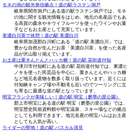
モネの池の観光発信拠点！道の駅ラステン洞戸
岐阜県関市洞戸にある道の駅ラステン洞戸では、モネ
の池に関する観光情報をはじめ、地元の名産品でもあ
る高賀の森水やキウイフルーツを使ったワインやお菓
子などもお土産として充実しています。
美濃白川茶で休憩！道の駅 美濃白川
岐阜県加茂郡白川町にある「道の駅 美濃白川」では、
豊かな自然が生んだお茶「美濃白川茶」を使った名産
品が沢山取り揃えています。
お土産は栗きんとんとハッカ糖！道の駅 花街道付知
中津川市付知町にある道の駅 花街道付知では、東濃ヒ
ノキを使った民芸品を中心に、栗きんとんやハッカ糖
など地元名産物を数多く取り扱っています。近くには
付知峡キャンプ場や不動滝も近いのでツーリングに立
ち寄るに最適な道の駅となっています。
明宝フランクが美味しい！道の駅 明宝（磨墨の里公園）
郡上市明宝にある道の駅 明宝（磨墨の里公園）では、
明宝歴史民俗資料館や明宝温泉、スキー場などの拠点
としても利用できます。地元名産の明宝ハムはお土産
としても人気が高い。
ライダーの聖地！道の駅 パスカル清見