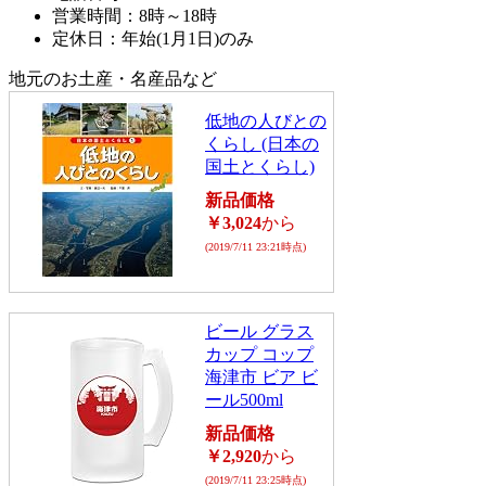
営業時間：8時～18時
定休日：年始(1月1日)のみ
地元のお土産・名産品など
低地の人びとの
くらし (日本の
国土とくらし)
新品価格
￥3,024
から
(2019/7/11 23:21時点)
ビール グラス
カップ コップ
海津市 ビア ビ
ール500ml
新品価格
￥2,920
から
(2019/7/11 23:25時点)