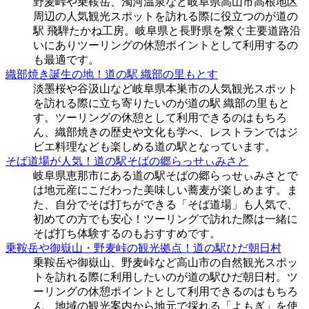
野麦峠や乗鞍岳、濁河温泉など岐阜県高山市高根地区
周辺の人気観光スポットを訪れる際に役立つのが道の
駅 飛騨たかね工房。岐阜県と長野県を繋ぐ主要道路沿
いにありツーリングの休憩ポイントとして利用するの
も最適です。
織部焼き誕生の地！道の駅 織部の里もとす
淡墨桜や谷汲山など岐阜県本巣市の人気観光スポット
を訪れる際に立ち寄りたいのが道の駅 織部の里もと
す。ツーリングの休憩として利用できるのはもちろ
ん、織部焼きの歴史や文化も学べ、レストランではジ
ビエ料理なども楽しめる道の駅となっています。
そば道場が人気！道の駅そばの郷らっせぃみさと
岐阜県恵那市にある道の駅そばの郷らっせぃみさとで
は地元産にこだわった美味しい蕎麦が楽しめます。ま
た、自分でそば打ちができる「そば道場」も人気で、
初めての方でも安心！ツーリングで訪れた際は一緒に
そば打ち体験するのもおすすめです。
乗鞍岳や御嶽山・野麦峠の観光拠点！道の駅ひだ朝日村
乗鞍岳や御嶽山、野麦峠など高山市の自然観光スポッ
トを訪れる際に利用したいのが道の駅ひだ朝日村。ツ
ーリングの休憩ポイントとして利用できるのはもちろ
ん、地域の観光案内から地元で採れる「よもぎ」を使