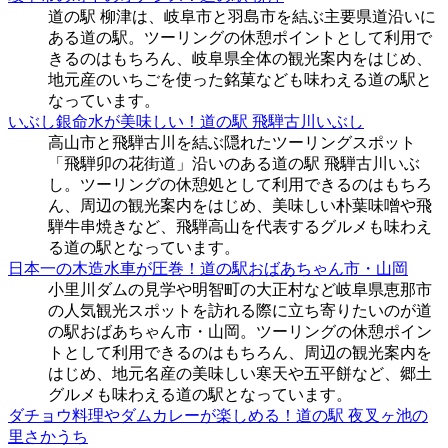
道の駅 柳津は、岐阜市と羽島市を結ぶ主要県道沿いに
ある道の駅。ツーリングの休憩ポイントとして利用で
きるのはもちろん、岐阜県全体の観光案内をはじめ、
地元産のいちごを使った銘菓なども味わえる道の駅と
なっています。
いぶし銀命水が美味しい！道の駅 飛騨古川いぶし
高山市と飛騨古川を結ぶ隠れたツーリングスポット
「飛騨卯の花街道」沿いのある道の駅 飛騨古川いぶ
し。ツーリングの休憩処として利用できるのはもちろ
ん、周辺の観光案内をはじめ、美味しい朴葉味噌や飛
騨牛串焼きなど、飛騨高山を代表するグルメも味わえ
る道の駅となっています。
日本一の木造水車が圧巻！道の駅おばあちゃん市・山岡
小里川ダムの見学や明智町の大正村など岐阜県恵那市
の人気観光スポットを訪れる際に立ち寄りたいのが道
の駅おばあちゃん市・山岡。ツーリングの休憩ポイン
トとして利用できるのはもちろん、周辺の観光案内を
はじめ、地元名産の美味しい寒天や五平餅など、郷土
グルメも味わえる道の駅となっています。
ダチョウ料理やダムカレーが楽しめる！道の駅 夜叉ヶ池の
里さかうち