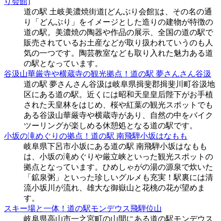
り会館]
道の駅 土岐美濃焼街道[どんぶり会館]は、その名の通
り「どんぶり」をイメージとした造りの建物が特徴の
道の駅。美濃焼の陶器や作品の展示、全国の道の駅で
販売されているお土産などが取り扱われていうのも人
気の一つです。陶芸教室なども取り入れた魅力ある道
の駅となっています。
谷汲山華厳寺や横蔵寺の観光拠点！道の駅 夢さんさん谷汲
道の駅 夢さんさん谷汲は岐阜県揖斐郡揖斐川町谷汲地
区にある道の駅。近くには昭和天皇皇后陛下がお手植
された天皇林をはじめ、桜や紅葉の観光スポットでも
ある谷汲山華厳寺や横蔵寺があり、自然の中をバイク
ツーリングが楽しめる休憩処となる道の駅です。
小坂の滝めぐりの拠点！道の駅 南飛騨小坂はなもも
岐阜県下呂市小坂にある道の駅 南飛騨小坂はなもも
は、小坂の滝めぐりや厳立峡といった観光スポットの
拠点となっています。ひめしゃがの湯の源泉で炊いた
「鉱泉粥」といった珍しいグルメも充実！駅裏には清
流小坂川が流れ、雄大な御嶽山と花桃の花が望めま
す。
スキー場と一体！道の駅モンデウス飛騨位山
岐阜県高山市一之宮町の山間にある道の駅モンデウス