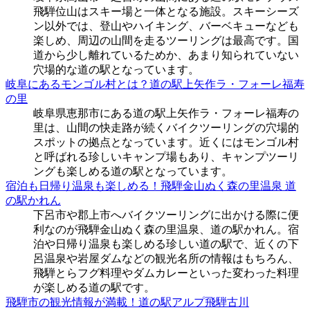
飛騨位山はスキー場と一体となる施設。スキーシーズ
ン以外では、登山やハイキング、バーベキューなども
楽しめ、周辺の山間を走るツーリングは最高です。国
道から少し離れているためか、あまり知られていない
穴場的な道の駅となっています。
岐阜にあるモンゴル村とは？道の駅上矢作ラ・フォーレ福寿
の里
岐阜県恵那市にある道の駅上矢作ラ・フォーレ福寿の
里は、山間の快走路が続くバイクツーリングの穴場的
スポットの拠点となっています。近くにはモンゴル村
と呼ばれる珍しいキャンプ場もあり、キャンプツーリ
ングも楽しめる道の駅となっています。
宿泊も日帰り温泉も楽しめる！飛騨金山ぬく森の里温泉 道
の駅かれん
下呂市や郡上市へバイクツーリングに出かける際に便
利なのが飛騨金山ぬく森の里温泉、道の駅かれん。宿
泊や日帰り温泉も楽しめる珍しい道の駅で、近くの下
呂温泉や岩屋ダムなどの観光名所の情報はもちろん、
飛騨とらフグ料理やダムカレーといった変わった料理
が楽しめる道の駅です。
飛騨市の観光情報が満載！道の駅アルプ飛騨古川