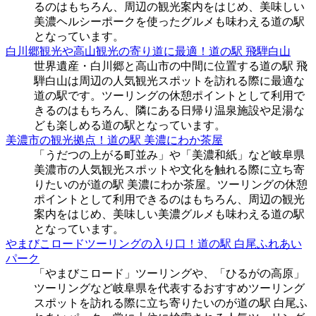
るのはもちろん、周辺の観光案内をはじめ、美味しい
美濃ヘルシーポークを使ったグルメも味わえる道の駅
となっています。
白川郷観光や高山観光の寄り道に最適！道の駅 飛騨白山
世界遺産・白川郷と高山市の中間に位置する道の駅 飛
騨白山は周辺の人気観光スポットを訪れる際に最適な
道の駅です。ツーリングの休憩ポイントとして利用で
きるのはもちろん、隣にある日帰り温泉施設や足湯な
ども楽しめる道の駅となっています。
美濃市の観光拠点！道の駅 美濃にわか茶屋
「うだつの上がる町並み」や「美濃和紙」など岐阜県
美濃市の人気観光スポットや文化を触れる際に立ち寄
りたいのが道の駅 美濃にわか茶屋。ツーリングの休憩
ポイントとして利用できるのはもちろん、周辺の観光
案内をはじめ、美味しい美濃グルメも味わえる道の駅
となっています。
やまびこロードツーリングの入り口！道の駅 白尾ふれあい
パーク
「やまびこロード」ツーリングや、「ひるがの高原」
ツーリングなど岐阜県を代表するおすすめツーリング
スポットを訪れる際に立ち寄りたいのが道の駅 白尾ふ