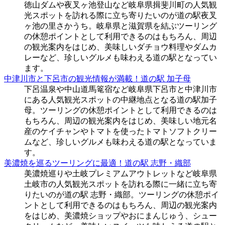
徳山ダムや夜叉ヶ池登山など岐阜県揖斐川町の人気観
光スポットを訪れる際に立ち寄りたいのが道の駅夜叉
ヶ池の里さかうち。岐阜県と滋賀県を結ぶツーリング
の休憩ポイントとして利用できるのはもちろん、周辺
の観光案内をはじめ、美味しいダチョウ料理やダムカ
レーなど、珍しいグルメも味わえる道の駅となってい
ます。
中津川市と下呂市の観光情報が満載！道の駅 加子母
下呂温泉や中山道馬篭宿など岐阜県下呂市と中津川市
にある人気観光スポットの中継地点となる道の駅加子
母。ツーリングの休憩ポイントとして利用できるのは
もちろん、周辺の観光案内をはじめ、美味しい地元名
産のケイチャンやトマトを使ったトマトソフトクリー
ムなど、珍しいグルメも味わえる道の駅となっていま
す。
美濃焼を巡るツーリングに最適！道の駅 志野・織部
美濃焼巡りや土岐プレミアムアウトレットなど岐阜県
土岐市の人気観光スポットを訪れる際に一緒に立ち寄
りたいのが道の駅 志野・織部。ツーリングの休憩ポイ
ントとして利用できるのはもちろん、周辺の観光案内
をはじめ、美濃焼ショップやおにまんじゅう、シュー