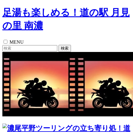
足湯も楽しめる！道の駅 月見
の里 南濃
MENU