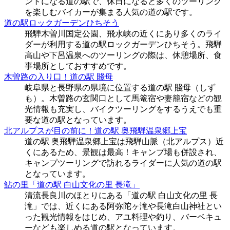
ントになる道の駅で、休日になると多くのツーリング
を楽しむバイカーが集まる人気の道の駅です。
道の駅ロックガーデンひちそう
飛騨木曽川国定公園、飛水峡の近くにあり多くのライ
ダーが利用する道の駅ロックガーデンひちそう。飛騨
高山や下呂温泉へのツーリングの際は、休憩場所、食
事場所としておすすめです。
木曽路の入り口！道の駅 賤母
岐阜県と長野県の県境に位置する道の駅 賤母（しず
も）。木曽路の玄関口として馬篭宿や妻籠宿などの観
光情報も充実し、バイクツーリングをするうえでも重
要な道の駅となっています。
北アルプスが目の前に！道の駅 奥飛騨温泉郷上宝
道の駅 奥飛騨温泉郷上宝は飛騨山脈（北アルプス）近
くにあるため、景観は最高！キャンプ場も併設され、
キャンプツーリングで訪れるライダーに人気の道の駅
となっています。
鮎の里「道の駅 白山文化の里 長滝」
清流長良川のほとりにある「道の駅 白山文化の里 長
滝」では、近くにある阿弥陀ヶ滝や長滝白山神社とい
った観光情報をはじめ、アユ料理や釣り、バーベキュ
ーなども楽しめる道の駅となっています。