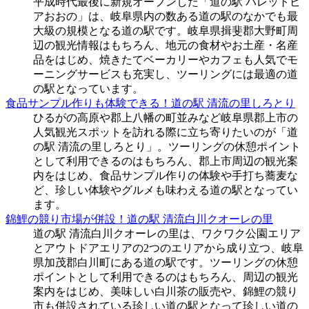
平成時代最後に新規オープンした「道の駅 パレットピ
アおおの」は、岐阜県内の数ある道の駅のなかでも最
大級の規模となる道の駅です。岐阜県揖斐郡大野町周
辺の観光情報はもちろん、地元の食材やお土産・名産
品をはじめ、焼きたてベーカリーやカフェも人気でモ
ーニングサービスも充実し、ツーリングには最適の道
の駅となっています。
食品サンプル作りも体験できる！道の駅 清流の里しろとり
ひるがの高原や郡上八幡の町並みなど岐阜県郡上市の
人気観光スポットを訪れる際に立ち寄りたいのが「道
の駅 清流の里しろとり」。ツーリングの休憩ポイント
として利用できるのはもちろん、郡上市周辺の観光案
内をはじめ、食品サンプル作りの体験や手打ち蕎麦な
ど、珍しい体験やグルメも味わえる道の駅となってい
ます。
錦鯉の競り市場が併設！道の駅 清流白川クオーレの里
道の駅 清流白川クオーレの里は、ワクワク公園エリア
とアウトドアエリアの2つのエリアから成り立つ、岐阜
県加茂郡白川町にある道の駅です。ツーリングの休憩
ポイントとして利用できるのはもちろん、周辺の観光
案内をはじめ、美味しい白川茶の販売や、錦鯉の競り
市も併設されている珍しい道の駅となって珍しい道の