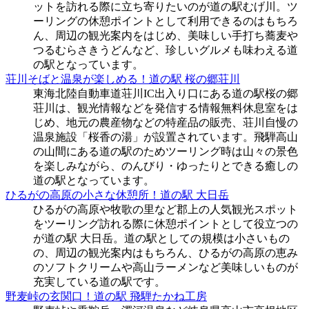
ットを訪れる際に立ち寄りたいのが道の駅むげ川。ツ
ーリングの休憩ポイントとして利用できるのはもちろ
ん、周辺の観光案内をはじめ、美味しい手打ち蕎麦や
つるむらさきうどんなど、珍しいグルメも味わえる道
の駅となっています。
荘川そばと温泉が楽しめる！道の駅 桜の郷荘川
東海北陸自動車道荘川IC出入り口にある道の駅桜の郷
荘川は、観光情報などを発信する情報無料休息室をは
じめ、地元の農産物などの特産品の販売、荘川自慢の
温泉施設「桜香の湯」が設置されています。飛騨高山
の山間にある道の駅のためツーリング時は山々の景色
を楽しみながら、のんびり・ゆったりとできる癒しの
道の駅となっています。
ひるがの高原の小さな休憩所！道の駅 大日岳
ひるがの高原や牧歌の里など郡上の人気観光スポット
をツーリング訪れる際に休憩ポイントとして役立つの
が道の駅 大日岳。道の駅としての規模は小さいもの
の、周辺の観光案内はもちろん、ひるがの高原の恵み
のソフトクリームや高山ラーメンなど美味しいものが
充実している道の駅です。
野麦峠の玄関口！道の駅 飛騨たかね工房