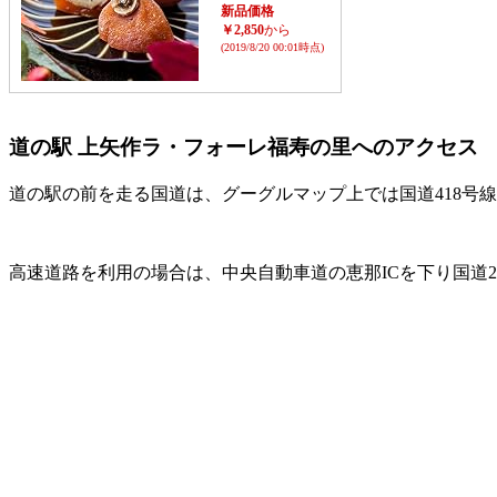
新品価格
￥2,850
から
(2019/8/20 00:01時点)
道の駅 上矢作ラ・フォーレ福寿の里へのアクセス
道の駅の前を走る国道は、グーグルマップ上では国道418号
高速道路を利用の場合は、中央自動車道の恵那ICを下り国道2