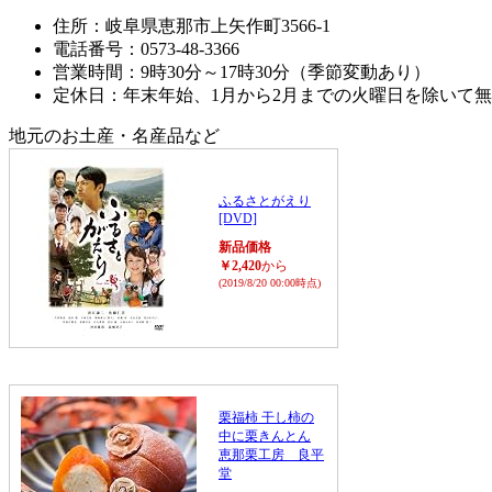
住所：岐阜県恵那市上矢作町3566-1
電話番号：0573-48-3366
営業時間：9時30分～17時30分（季節変動あり）
定休日：年末年始、1月から2月までの火曜日を除いて
地元のお土産・名産品など
ふるさとがえり
[DVD]
新品価格
￥2,420
から
(2019/8/20 00:00時点)
栗福柿 干し柿の
中に栗きんとん
恵那栗工房 良平
堂