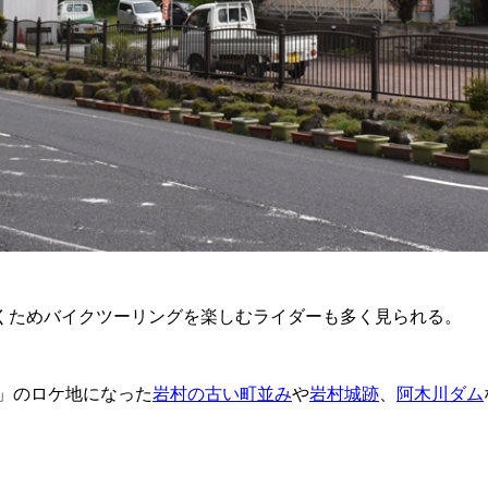
くためバイクツーリングを楽しむライダーも多く見られる。
。」のロケ地になった
岩村の古い町並み
や
岩村城跡
、
阿木川ダム