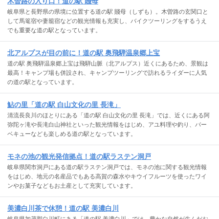
木曽路の入り口！道の駅 賤母
岐阜県と長野県の県境に位置する道の駅 賤母（しずも）。木曽路の玄関口と
して馬篭宿や妻籠宿などの観光情報も充実し、バイクツーリングをするうえ
でも重要な道の駅となっています。
北アルプスが目の前に！道の駅 奥飛騨温泉郷上宝
道の駅 奥飛騨温泉郷上宝は飛騨山脈（北アルプス）近くにあるため、景観は
最高！キャンプ場も併設され、キャンプツーリングで訪れるライダーに人気
の道の駅となっています。
鮎の里「道の駅 白山文化の里 長滝」
清流長良川のほとりにある「道の駅 白山文化の里 長滝」では、近くにある阿
弥陀ヶ滝や長滝白山神社といった観光情報をはじめ、アユ料理や釣り、バー
ベキューなども楽しめる道の駅となっています。
モネの池の観光発信拠点！道の駅ラステン洞戸
岐阜県関市洞戸にある道の駅ラステン洞戸では、モネの池に関する観光情報
をはじめ、地元の名産品でもある高賀の森水やキウイフルーツを使ったワイ
ンやお菓子などもお土産として充実しています。
美濃白川茶で休憩！道の駅 美濃白川