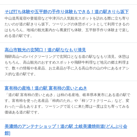
そば打ち体験や五平餅の手作り体験もできる！道の駅きりら坂下
中山道馬篭宿や妻籠宿など中津川の人気観光スポットを訪れる際に立ち寄り
たいのが道の駅きりら坂下。ツーリングの休憩ポイントとして利用できるの
はもちろん、地域の観光案内から蕎麦打ち体験、五平餅手作り体験まで楽し
める道の駅です。
高山市観光の玄関口！道の駅ななもり清見
飛騨高山へのバイクツーリングで玄関口となる道の駅ななもり清見。休憩は
もちろん、高山観光のおすすめスポットや飛騨牛料理など地元の郷土料理ま
で、数々の情報や名産品、お土産品が手に入る高山市の山の中にあるオアシ
ス的な道の駅です。
富有柿の産地！道の駅 富有柿の里いとぬき
「道の駅 富有柿の里いとぬき」は柿の名産地、岐阜県本巣市にある道の駅で
す。富有柿を使った名産品「柿肉のたれ」や「柿ソフトクリーム」など、変
わった一品もあります。ツーリングで近くに来た際は一度は立ち寄ってみる
価値ある道の駅です。
美濃焼のアンテナショップ！道の駅 土岐美濃焼街道[どんぶり会
館]