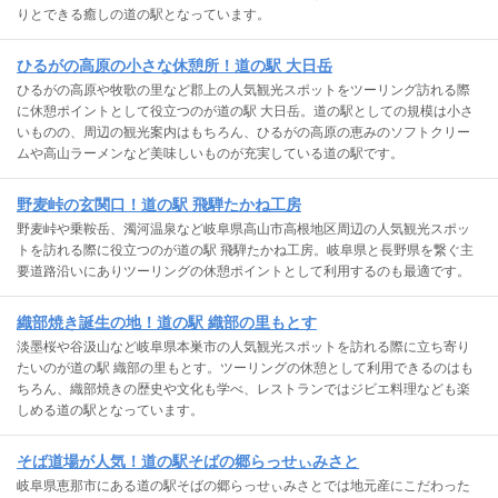
りとできる癒しの道の駅となっています。
ひるがの高原の小さな休憩所！道の駅 大日岳
ひるがの高原や牧歌の里など郡上の人気観光スポットをツーリング訪れる際
に休憩ポイントとして役立つのが道の駅 大日岳。道の駅としての規模は小さ
いものの、周辺の観光案内はもちろん、ひるがの高原の恵みのソフトクリー
ムや高山ラーメンなど美味しいものが充実している道の駅です。
野麦峠の玄関口！道の駅 飛騨たかね工房
野麦峠や乗鞍岳、濁河温泉など岐阜県高山市高根地区周辺の人気観光スポッ
トを訪れる際に役立つのが道の駅 飛騨たかね工房。岐阜県と長野県を繋ぐ主
要道路沿いにありツーリングの休憩ポイントとして利用するのも最適です。
織部焼き誕生の地！道の駅 織部の里もとす
淡墨桜や谷汲山など岐阜県本巣市の人気観光スポットを訪れる際に立ち寄り
たいのが道の駅 織部の里もとす。ツーリングの休憩として利用できるのはも
ちろん、織部焼きの歴史や文化も学べ、レストランではジビエ料理なども楽
しめる道の駅となっています。
そば道場が人気！道の駅そばの郷らっせぃみさと
岐阜県恵那市にある道の駅そばの郷らっせぃみさとでは地元産にこだわった