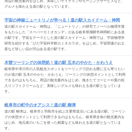
周辺の観光案内をはじめ、美味しいケイチャンやモーニングサービスなど、
グルメも味わえる道の駅となっています。
宇宙の神秘ニュートリノが学べる！道の駅スカイドーム・神岡
道の駅スカイドーム・神岡は、「ニュートリノ」の研究でノーベル物理学賞
をもたらした「スーパーカミオカンデ」がある岐阜県飛騨市神岡町にある道
の駅です。宇宙をテーマとした道の駅スカイドーム・神岡では、宇宙物理学
研究を紹介する「ひだ宇宙科学館カミオカラボ」をはじめ、宇宙関連のお土
産など珍しい品が沢山ある道の駅です。
木曽ツーリングの休憩処！道の駅 五木のやかた・かわうえ
岐阜県中津川市の人気観光スポットをツーリングで訪れる際に立ち寄りたい
のが道の駅 五木のやかた・かわうえ。ツーリングの休憩ポイントとして利用
できるのはもちろん、周辺の観光案内をはじめ、挽きたてコーヒーや栗の粒
入りソフトクリームなど、美味しいグルメも味わえる道の駅となっていま
す。
岐阜市の町中のオアシス！道の駅 柳津
道の駅 柳津は、岐阜市と羽島市を結ぶ主要県道沿いにある道の駅。ツーリン
グの休憩ポイントとして利用できるのはもちろん、岐阜県全体の観光案内を
はじめ、地元産のいちごを使った銘菓なども味わえる道の駅となっていま
す。