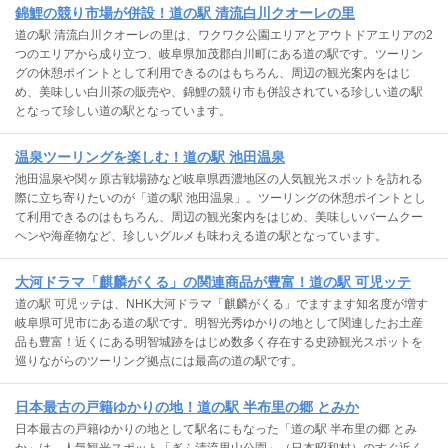
錦鯉の競り市場が併設！道の駅 清流白川クオーレの里
道の駅 清流白川クオーレの里は、ワクワク公園エリアとアウトドアエリアの2
つのエリアから成り立つ、岐阜県加茂郡白川町にある道の駅です。ツーリン
グの休憩ポイントとして利用できるのはもちろん、周辺の観光案内をはじ
め、美味しい白川茶の販売や、錦鯉の競り市も併設されている珍しい道の駅
となって珍しい道の駅となっています。
温泉ツーリングを楽しむ！道の駅 池田温泉
池田温泉や関ヶ原古戦場跡など岐阜県西濃地区の人気観光スポットを訪れる
際に立ち寄りたいのが「道の駅 池田温泉」。ツーリングの休憩ポイントとし
て利用できるのはもちろん、周辺の観光案内をはじめ、美味しいバームクー
ヘンや海産物など、珍しいグルメも味わえる道の駅となっています。
大河ドラマ「麒麟がくる」の関連商品が豊富！道の駅 可児ッテ
道の駅 可児ッテは、NHK大河ドラマ「麒麟がくる」でますます知名度が増す
岐阜県可児市にある道の駅です。明智光秀ゆかりの地として関連したお土産
品も豊富！近くにある明智城跡をはじめ数多く存在する史跡観光スポットを
巡りながらのツーリング拠点には最高の道の駅です。
日本最古の戸籍ゆかりの地！道の駅 半布里の郷 とみか
日本最古の戸籍ゆかりの地として駅名にもなった「道の駅 半布里の郷 とみ