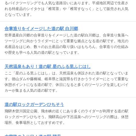
るバイクツーリングでも人気な道路沿いにあります。平成地区周辺で生産さ
れる特産品のシイタケは「椎茸茶」や「椎茸すなっく」として販売され人気
となっています。
合掌造りをイメージした道の駅 白川郷
世界遺産白川郷の合掌造りをイメージした道の駅白川郷は、合掌造り集落へ
ツーリングに向かうライダーにとって重要な拠点となる道の駅です。地元の
名産品をはじめ、数々のお土産品の取り扱いはもちろん、合掌造りの仕組み
や歴史も学べる人気の道の駅となっています。
天然温泉もあり！道の駅 星のふる里ふじはし
ここ「星のふる里ふじはし」は、天然温泉も併設された道の駅となっていま
す。徳山ダムや藤橋城、岐阜県と滋賀県を行きかうライダーにとって重要な
休憩ポイントになる道の駅で、休日になると多くのツーリングを楽しむバイ
カーが集まる人気の道の駅です。
道の駅ロックガーデンひちそう
飛騨木曽川国定公園、飛水峡の近くにあり多くのライダーが利用する道の駅
ロックガーデンひちそう。飛騨高山や下呂温泉へのツーリングの際は、休憩
場所、食事場所としておすすめです。