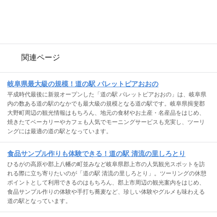
関連ページ
岐阜県最大級の規模！道の駅 パレットピアおおの
平成時代最後に新規オープンした「道の駅 パレットピアおおの」は、岐阜県
内の数ある道の駅のなかでも最大級の規模となる道の駅です。岐阜県揖斐郡
大野町周辺の観光情報はもちろん、地元の食材やお土産・名産品をはじめ、
焼きたてベーカリーやカフェも人気でモーニングサービスも充実し、ツーリ
ングには最適の道の駅となっています。
食品サンプル作りも体験できる！道の駅 清流の里しろとり
ひるがの高原や郡上八幡の町並みなど岐阜県郡上市の人気観光スポットを訪
れる際に立ち寄りたいのが「道の駅 清流の里しろとり」。ツーリングの休憩
ポイントとして利用できるのはもちろん、郡上市周辺の観光案内をはじめ、
食品サンプル作りの体験や手打ち蕎麦など、珍しい体験やグルメも味わえる
道の駅となっています。