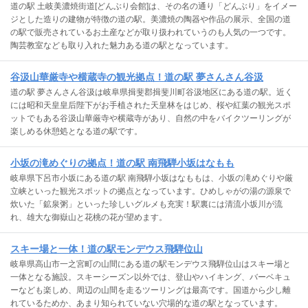
道の駅 土岐美濃焼街道[どんぶり会館]は、その名の通り「どんぶり」をイメー
ジとした造りの建物が特徴の道の駅。美濃焼の陶器や作品の展示、全国の道
の駅で販売されているお土産などが取り扱われていうのも人気の一つです。
陶芸教室なども取り入れた魅力ある道の駅となっています。
谷汲山華厳寺や横蔵寺の観光拠点！道の駅 夢さんさん谷汲
道の駅 夢さんさん谷汲は岐阜県揖斐郡揖斐川町谷汲地区にある道の駅。近く
には昭和天皇皇后陛下がお手植された天皇林をはじめ、桜や紅葉の観光スポ
ットでもある谷汲山華厳寺や横蔵寺があり、自然の中をバイクツーリングが
楽しめる休憩処となる道の駅です。
小坂の滝めぐりの拠点！道の駅 南飛騨小坂はなもも
岐阜県下呂市小坂にある道の駅 南飛騨小坂はなももは、小坂の滝めぐりや厳
立峡といった観光スポットの拠点となっています。ひめしゃがの湯の源泉で
炊いた「鉱泉粥」といった珍しいグルメも充実！駅裏には清流小坂川が流
れ、雄大な御嶽山と花桃の花が望めます。
スキー場と一体！道の駅モンデウス飛騨位山
岐阜県高山市一之宮町の山間にある道の駅モンデウス飛騨位山はスキー場と
一体となる施設。スキーシーズン以外では、登山やハイキング、バーベキュ
ーなども楽しめ、周辺の山間を走るツーリングは最高です。国道から少し離
れているためか、あまり知られていない穴場的な道の駅となっています。