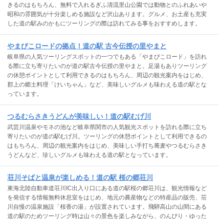
きるのはもちろん、無料で入れるぎふ清流里山公園では動物とのふれあいや
昭和の雰囲気が十分楽しめる施設など沢山あります。グルメ、お土産も充実
した道の駅みのかもにツーリングの際は訪れてみる事をおすすめします。
やまびこロードの拠点！道の駅 古今伝授の里やまと
岐阜県の人気ツーリングスポットの一つでもある「やまびこロード」を訪れ
る際に立ち寄りたいのが道の駅古今伝授の里やまと。足湯もありツーリング
の休憩ポイントとして利用できるのはもちろん、周辺の観光案内をはじめ、
郡上の郷土料理「けいちゃん」など、美味しいグルメも味わえる道の駅とな
っています。
つるむらさきうどんが美味しい！道の駅むげ川
武芸川温泉やモネの池など岐阜県関市の人気観光スポットを訪れる際に立ち
寄りたいのが道の駅むげ川。ツーリングの休憩ポイントとして利用できるの
はもちろん、周辺の観光案内をはじめ、美味しい手打ち蕎麦やつるむらさき
うどんなど、珍しいグルメも味わえる道の駅となっています。
荘川そばと温泉が楽しめる！道の駅 桜の郷荘川
東海北陸自動車道荘川IC出入り口にある道の駅桜の郷荘川は、観光情報など
を発信する情報無料休息室をはじめ、地元の農産物などの特産品の販売、荘
川自慢の温泉施設「桜香の湯」が設置されています。飛騨高山の山間にある
道の駅のためツーリング時は山々の景色を楽しみながら、のんびり・ゆった