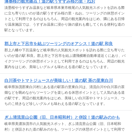
薄墨桜の観光拠点！道の駅うすずみ桜の里・ねお
淡墨桜やうすずみ温泉など岐阜県本巣市根尾の人気観光スポットを訪れる際
に立ち寄りたいのが道の駅うすずみ桜の里・ねお。ツーリングの休憩ポイン
トとして利用できるのはもちろん、周辺の観光案内をはじめ、隣にある日帰
り温泉施設では、うすずみ温泉に浸かり旅の疲れも癒してくれる便利な道の
駅となっています。
郡上市と下呂市を結ぶツーリングのオアシス！道の駅 和良
郡上八幡や下呂温泉など岐阜県の人気観光スポットを訪れる際に立ち寄りた
いのが道の駅 和良。郡上市と下呂市を結ぶ濃飛横断自動車道近くにあり、バ
イクツーリングの休憩ポイントとして利用できるのはもちろん、周辺の観光
案内をはじめ、美味しいグルメも味わえる道の駅となっています。
白川茶やトマトジュースが美味しい！道の駅 茶の里東白川
岐阜県加茂郡東白川村にある道の駅茶の里東白川は、清流白川や白川茶の茶
畑などを眺めながらツーリングを楽しめる休憩ポイントとして人気のある道
の駅です。周辺の観光案内をはじめ、美味しい白川茶やトマトジュース、つ
ちのこ焼きなど珍しいグルメも味わえる道の駅となっています。
ぎふ清流里山公園（旧、日本昭和村）と併設！道の駅みのかも
岐阜県美濃加茂市の人気観光スポット、ぎふ清流里山公園（旧、日本昭和
村）と併設された道の駅みのかも。ツーリングの休憩ポイントとして利用で