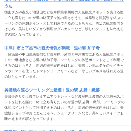
うち
徳山ダムや夜叉ヶ池登山など岐阜県揖斐川町の人気観光スポットを訪れる際
に立ち寄りたいのが道の駅夜叉ヶ池の里さかうち。岐阜県と滋賀県を結ぶツ
ーリングの休憩ポイントとして利用できるのはもちろん、周辺の観光案内を
はじめ、美味しいダチョウ料理やダムカレーなど、珍しいグルメも味わえる
道の駅となっています。
中津川市と下呂市の観光情報が満載！道の駅 加子母
下呂温泉や中山道馬篭宿など岐阜県下呂市と中津川市にある人気観光スポッ
トの中継地点となる道の駅加子母。ツーリングの休憩ポイントとして利用で
きるのはもちろん、周辺の観光案内をはじめ、美味しい地元名産のケイチャ
ンやトマトを使ったトマトソフトクリームなど、珍しいグルメも味わえる道
の駅となっています。
美濃焼を巡るツーリングに最適！道の駅 志野・織部
美濃焼巡りや土岐プレミアムアウトレットなど岐阜県土岐市の人気観光スポ
ットを訪れる際に一緒に立ち寄りたいのが道の駅 志野・織部。ツーリングの
休憩ポイントとして利用できるのはもちろん、周辺の観光案内をはじめ、美
濃焼ショップやおにまんじゅう、シュークリームなど、美味しいスイーツも
味わえる道の駅となっています。