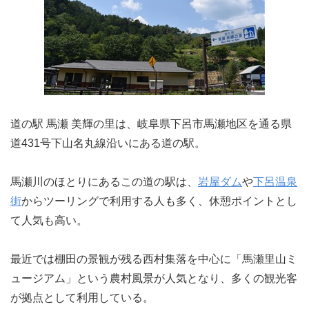
道の駅 馬瀬 美輝の里は、岐阜県下呂市馬瀬地区を通る県
道431号下山名丸線沿いにある道の駅。
馬瀬川のほとりにあるこの道の駅は、
岩屋ダム
や
下呂温泉
街
からツーリングで利用する人も多く、休憩ポイントとし
て人気も高い。
最近では棚田の景観が残る西村集落を中心に「馬瀬里山ミ
ュージアム」という農村風景が人気となり、多くの観光客
が拠点として利用している。