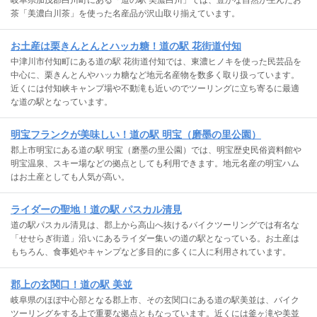
岐阜県加茂郡白川町にある「道の駅 美濃白川」では、豊かな自然が生んだお
茶「美濃白川茶」を使った名産品が沢山取り揃えています。
お土産は栗きんとんとハッカ糖！道の駅 花街道付知
中津川市付知町にある道の駅 花街道付知では、東濃ヒノキを使った民芸品を
中心に、栗きんとんやハッカ糖など地元名産物を数多く取り扱っています。
近くには付知峡キャンプ場や不動滝も近いのでツーリングに立ち寄るに最適
な道の駅となっています。
明宝フランクが美味しい！道の駅 明宝（磨墨の里公園）
郡上市明宝にある道の駅 明宝（磨墨の里公園）では、明宝歴史民俗資料館や
明宝温泉、スキー場などの拠点としても利用できます。地元名産の明宝ハム
はお土産としても人気が高い。
ライダーの聖地！道の駅 パスカル清見
道の駅パスカル清見は、郡上から高山へ抜けるバイクツーリングでは有名な
「せせらぎ街道」沿いにあるライダー集いの道の駅となっている。お土産は
もちろん、食事処やキャンプなど多目的に多くに人に利用されています。
郡上の玄関口！道の駅 美並
岐阜県のほぼ中心部となる郡上市、その玄関口にある道の駅美並は、バイク
ツーリングをする上で重要な拠点ともなっています。近くには釜ヶ滝や美並