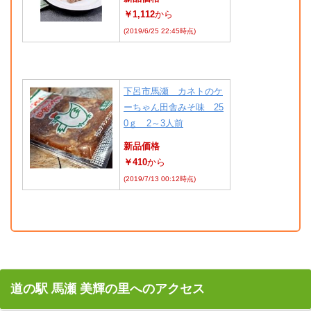
￥1,112
から
(2019/6/25 22:45時点)
下呂市馬瀬 カネトのケ
ーちゃん田舎みそ味 25
0ｇ 2～3人前
新品価格
￥410
から
(2019/7/13 00:12時点)
道の駅 馬瀬 美輝の里へのアクセス