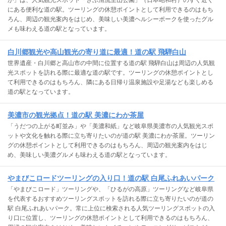
か」は、人気観光スポット「ぎふ清流里山公園」（日本昭和村）のすぐ近く
にある便利な道の駅。ツーリングの休憩ポイントとして利用できるのはもち
ろん、周辺の観光案内をはじめ、美味しい美濃ヘルシーポークを使ったグル
メも味わえる道の駅となっています。
白川郷観光や高山観光の寄り道に最適！道の駅 飛騨白山
世界遺産・白川郷と高山市の中間に位置する道の駅 飛騨白山は周辺の人気観
光スポットを訪れる際に最適な道の駅です。ツーリングの休憩ポイントとし
て利用できるのはもちろん、隣にある日帰り温泉施設や足湯なども楽しめる
道の駅となっています。
美濃市の観光拠点！道の駅 美濃にわか茶屋
「うだつの上がる町並み」や「美濃和紙」など岐阜県美濃市の人気観光スポ
ットや文化を触れる際に立ち寄りたいのが道の駅 美濃にわか茶屋。ツーリン
グの休憩ポイントとして利用できるのはもちろん、周辺の観光案内をはじ
め、美味しい美濃グルメも味わえる道の駅となっています。
やまびこロードツーリングの入り口！道の駅 白尾ふれあいパーク
「やまびこロード」ツーリングや、「ひるがの高原」ツーリングなど岐阜県
を代表するおすすめツーリングスポットを訪れる際に立ち寄りたいのが道の
駅 白尾ふれあいパーク。常に上位に検索される人気ツーリングスポットの入
り口に位置し、ツーリングの休憩ポイントとして利用できるのはもちろん、