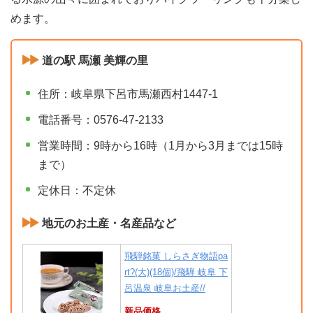
めます。
道の駅 馬瀬 美輝の里
住所：岐阜県下呂市馬瀬西村1447-1
電話番号：0576-47-2133
営業時間：9時から16時（1月から3月までは15時
まで）
定休日：不定休
地元のお土産・名産品など
飛騨銘菓 しらさぎ物語pa
rt?(大)(18個)/飛騨 岐阜 下
呂温泉 岐阜お土産//
新品価格