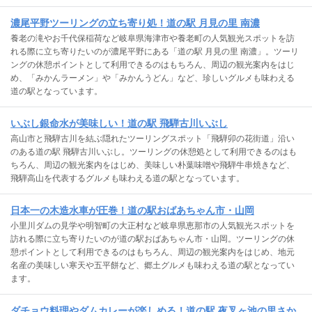
濃尾平野ツーリングの立ち寄り処！道の駅 月見の里 南濃
養老の滝やお千代保稲荷など岐阜県海津市や養老町の人気観光スポットを訪
れる際に立ち寄りたいのが濃尾平野にある「道の駅 月見の里 南濃」。ツーリ
ングの休憩ポイントとして利用できるのはもちろん、周辺の観光案内をはじ
め、「みかんラーメン」や「みかんうどん」など、珍しいグルメも味わえる
道の駅となっています。
いぶし銀命水が美味しい！道の駅 飛騨古川いぶし
高山市と飛騨古川を結ぶ隠れたツーリングスポット「飛騨卯の花街道」沿い
のある道の駅 飛騨古川いぶし。ツーリングの休憩処として利用できるのはも
ちろん、周辺の観光案内をはじめ、美味しい朴葉味噌や飛騨牛串焼きなど、
飛騨高山を代表するグルメも味わえる道の駅となっています。
日本一の木造水車が圧巻！道の駅おばあちゃん市・山岡
小里川ダムの見学や明智町の大正村など岐阜県恵那市の人気観光スポットを
訪れる際に立ち寄りたいのが道の駅おばあちゃん市・山岡。ツーリングの休
憩ポイントとして利用できるのはもちろん、周辺の観光案内をはじめ、地元
名産の美味しい寒天や五平餅など、郷土グルメも味わえる道の駅となってい
ます。
ダチョウ料理やダムカレーが楽しめる！道の駅 夜叉ヶ池の里さか