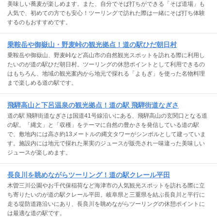
美味しい蕎麦が楽しめます。また、自分でそば打ちができる「そば道場」も
人気で、初めての方でも安心！ツーリングで訪れた際は一緒にそば打ち体験
するのもおすすめです。
乗鞍岳や御嶽山・野麦峠の観光拠点！道の駅ひだ朝日村
乗鞍岳や御嶽山、野麦峠など高山市の自然観光スポットを訪れる際に利用し
たいのが道の駅ひだ朝日村。ツーリングの休憩ポイントとして利用できるの
はもちろん、地域の観光案内から地元で採れる「よもぎ」を使った名物料理
まで楽しめる道の駅です。
飛騨高山と下呂温泉の観光拠点！道の駅 飛騨街道なぎさ
道の駅 飛騨街道なぎさは国道41号線沿いにある、飛騨高山の玄関口となる道
の駅。「縄文」と「収穫」をテーマに自然の豊かさを発信している道の駅
で、敷地内には高さ約13メートルの縄文タワーがシンボルとして建っていま
す。施設内には地元で採れた果実のジュースが販売され一味違った美味しい
ジュースが楽しめます。
長良川を眺めながらツーリング！道の駅クレール平田
木曽三川公園やお千代保稲荷など海津市の人気観光スポットを訪れる際に立
ち寄りたいのが道の駅クレール平田。岐阜県と三重県を結ぶ長良川と平行に
走る堤防道路沿いにあり、長良川を眺めながらツーリングの休憩ポイントに
は最適な道の駅です。