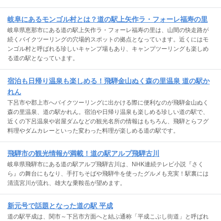
岐阜にあるモンゴル村とは？道の駅上矢作ラ・フォーレ福寿の里
岐阜県恵那市にある道の駅上矢作ラ・フォーレ福寿の里は、山間の快走路が
続くバイクツーリングの穴場的スポットの拠点となっています。近くにはモ
ンゴル村と呼ばれる珍しいキャンプ場もあり、キャンプツーリングも楽しめ
る道の駅となっています。
宿泊も日帰り温泉も楽しめる！飛騨金山ぬく森の里温泉 道の駅か
れん
下呂市や郡上市へバイクツーリングに出かける際に便利なのが飛騨金山ぬく
森の里温泉、道の駅かれん。宿泊や日帰り温泉も楽しめる珍しい道の駅で、
近くの下呂温泉や岩屋ダムなどの観光名所の情報はもちろん、飛騨とらフグ
料理やダムカレーといった変わった料理が楽しめる道の駅です。
飛騨市の観光情報が満載！道の駅アルプ飛騨古川
岐阜県飛騨市にある道の駅アルプ飛騨古川は、NHK連続テレビ小説『さく
ら』の舞台にもなり、手打ちそばや飛騨牛を使ったグルメも充実！駅裏には
清流宮川が流れ、雄大な乗鞍岳が望めます。
新元号で話題となった道の駅 平成
道の駅平成は、関市～下呂市方面へと結ぶ通称「平成こぶし街道」と呼ばれ