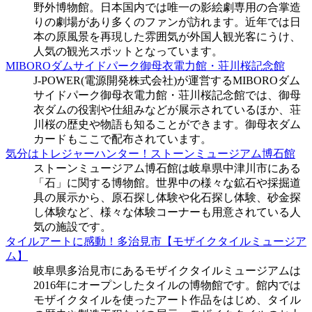
野外博物館。日本国内では唯一の影絵劇専用の合掌造
りの劇場があり多くのファンが訪れます。近年では日
本の原風景を再現した雰囲気が外国人観光客にうけ、
人気の観光スポットとなっています。
MIBOROダムサイドパーク御母衣電力館・荘川桜記念館
J-POWER(電源開発株式会社)が運営するMIBOROダム
サイドパーク御母衣電力館・荘川桜記念館では、御母
衣ダムの役割や仕組みなどが展示されているほか、荘
川桜の歴史や物語も知ることができます。御母衣ダム
カードもここで配布されています。
気分はトレジャーハンター！ストーンミュージアム博石館
ストーンミュージアム博石館は岐阜県中津川市にある
「石」に関する博物館。世界中の様々な鉱石や採掘道
具の展示から、原石探し体験や化石探し体験、砂金探
し体験など、様々な体験コーナーも用意されている人
気の施設です。
タイルアートに感動！多治見市【モザイクタイルミュージア
ム】
岐阜県多治見市にあるモザイクタイルミュージアムは
2016年にオープンしたタイルの博物館です。館内では
モザイクタイルを使ったアート作品をはじめ、タイル