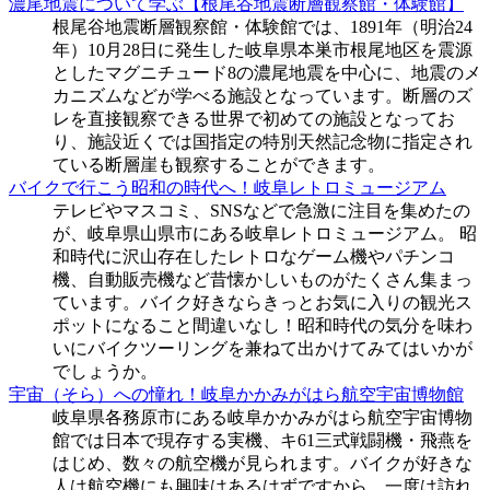
濃尾地震について学ぶ【根尾谷地震断層観察館・体験館】
根尾谷地震断層観察館・体験館では、1891年（明治24
年）10月28日に発生した岐阜県本巣市根尾地区を震源
としたマグニチュード8の濃尾地震を中心に、地震のメ
カニズムなどが学べる施設となっています。断層のズ
レを直接観察できる世界で初めての施設となってお
り、施設近くでは国指定の特別天然記念物に指定され
ている断層崖も観察することができます。
バイクで行こう昭和の時代へ！岐阜レトロミュージアム
テレビやマスコミ、SNSなどで急激に注目を集めたの
が、岐阜県山県市にある岐阜レトロミュージアム。 昭
和時代に沢山存在したレトロなゲーム機やパチンコ
機、自動販売機など昔懐かしいものがたくさん集まっ
ています。バイク好きならきっとお気に入りの観光ス
ポットになること間違いなし！昭和時代の気分を味わ
いにバイクツーリングを兼ねて出かけてみてはいかが
でしょうか。
宇宙（そら）への憧れ！岐阜かかみがはら航空宇宙博物館
岐阜県各務原市にある岐阜かかみがはら航空宇宙博物
館では日本で現存する実機、キ61三式戦闘機・飛燕を
はじめ、数々の航空機が見られます。バイクが好きな
人は航空機にも興味はあるはずですから、一度は訪れ