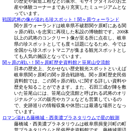
の歴史や製造工程などの展示、モザイクタイルのお土
産や体験コーナーまであり充実したミュージアムとな
っています。
戦国武将の像が溢れる珍スポット！関ヶ原ウォーランド
関ケ原ウォーランドは岐阜県不破郡関ケ原町にある関
ヶ原の戦いを忠実に再現した私設の博物館です。200体
以上の武将のコンクリート像が至る所に点在し、岐阜
県の珍スポットとしても度々話題になるため、今では
全国から珍スポットマニアが集まる観光スポットとし
ても人気の施設となっています。
関ヶ原の戦い！関ヶ原町歴史資料館と笹尾山交流館
日本の歴史上、欠かせない歴史観光スポットといえば
岐阜県関ヶ原町の関ヶ原合戦跡地。関ヶ原町歴史民俗
資料館では、この関ヶ原の戦いに関する詳しい資料や
歴史を知ることができます。また、石田三成が陣を敷
いた笹尾山には、笹尾山交流館と呼ばれる武将のオリ
ジナルグッズの販売やカフェなども営業しているの
で、史跡巡りの情報収集や休憩には最適な場所となっ
ています。
ロマン溢れる藤橋城・西美濃プラネタリウムで星の観測
藤橋城・西美濃プラネタリウムは岐阜県揖斐川町の町
営プラネタリウムと民俗歴史資料館です。藤橋城周辺